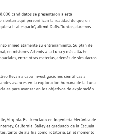
8.000 candidatos se presentaron a esta
e sientan aquí personifican la realidad de que, en
era ir al espacio”, afirmó Duffy. “Juntos, daremos
menzó inmediatamente su entrenamiento. Su plan de
al, en misiones Artemis a la Luna y más allá. En
espaciales, entre otras materias, además de simulacros
ivo llevan a cabo investigaciones científicas a
 grandes avances en la exploración humana de la Luna
nciales para avanzar en los objetivos de exploración
lle, Virginia. Es licenciado en Ingeniería Mecánica de
errey, California. Bailey es graduado de la Escuela
es, tanto de ala fija como rotatoria. En el momento