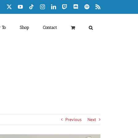
Facebook
X
YouTube
Tiktok
Instagram
LinkedIn
Twitch
Discord
Spotify
Rss
 To
Shop
Contact
Previous
Next