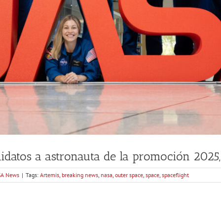
idatos a astronauta de la promoción 2025,
A News
|
Tags:
Artemis
,
breaking news
,
nasa
,
outer space
,
space
,
spaceflight