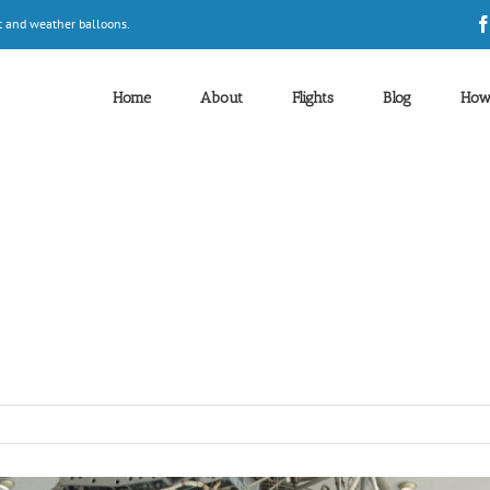
t and weather balloons.
Home
About
Flights
Blog
How