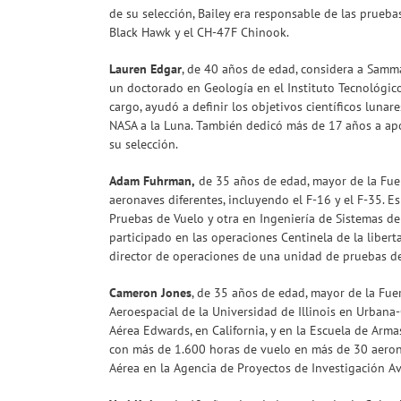
de su selección, Bailey era responsable de las prueb
Black Hawk y el CH-47F Chinook.
Lauren Edgar
, de 40 años de edad, considera a Samma
un doctorado en Geología en el Instituto Tecnológico
cargo, ayudó a definir los objetivos científicos lunar
NASA a la Luna. También dedicó más de 17 años a apoy
su selección.
Adam Fuhrman,
de 35 años de edad, mayor de la Fuer
aeronaves diferentes, incluyendo el F-16 y el F-35. E
Pruebas de Vuelo y otra en Ingeniería de Sistemas de
participado en las operaciones Centinela de la libe
director de operaciones de una unidad de pruebas de
Cameron Jones
, de 35 años de edad, mayor de la Fuer
Aeroespacial de la Universidad de Illinois en Urban
Aérea Edwards, en California, y en la Escuela de Arma
con más de 1.600 horas de vuelo en más de 30 aeron
Aérea en la Agencia de Proyectos de Investigación A