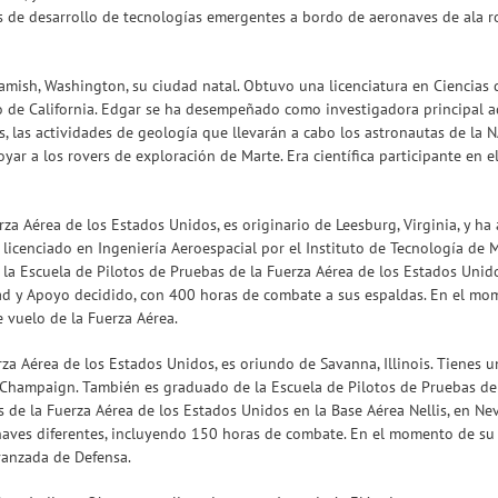
as de desarrollo de tecnologías emergentes a bordo de aeronaves de ala ro
mish, Washington, su ciudad natal. Obtuvo una licenciatura en Ciencias d
 de California. Edgar se ha desempeñado como investigadora principal ad
es, las actividades de geología que llevarán a cabo los astronautas de la N
ar a los rovers de exploración de Marte. Era científica participante en 
za Aérea de los Estados Unidos, es originario de Leesburg, Virginia, y 
s licenciado en Ingeniería Aeroespacial por el Instituto de Tecnología de
 la Escuela de Pilotos de Pruebas de la Fuerza Aérea de los Estados Unid
rtad y Apoyo decidido, con 400 horas de combate a sus espaldas. En el m
 vuelo de la Fuerza Aérea.
za Aérea de los Estados Unidos, es oriundo de Savanna, Illinois. Tienes u
a-Champaign. También es graduado de la Escuela de Pilotos de Pruebas de 
s de la Fuerza Aérea de los Estados Unidos en la Base Aérea Nellis, en Ne
aves diferentes, incluyendo 150 horas de combate. En el momento de su 
vanzada de Defensa.