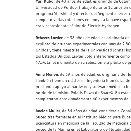
Yuri Kubo,
de 40 años de edad, es oriundo de Columbus
Universidad de Purdue. Trabajó durante 12 años en di
programa Starshield y director del Segmento Terrestr
completó varias rotaciones en apoyo a la nave espaci
era vicepresidente sénior de Electric Hydrogen.
Rebecca Lawler
, de 38 años de edad, es originaria de
expiloto de pruebas experimentales con más de 2.800
Unidos y tiene maestrías de la Universidad Johns Hop
los Estados Unidos. Lawler voló anteriormente como 
NASA. En el momento de su selección era piloto de pr
Anna Menon
, de 39 años de edad, es originaria de H
También tiene un máster en Ingeniería Biomédica de 
prestando apoyo al hardware y software médico a bord
bordo de la misión Polaris Dawn de SpaceX. En esta mi
completaron aproximadamente 40 experimentos de inv
Imelda Muller
, de 34 años de edad, considera a Copak
buceo tras formarse en el Instituto Médico para Buce
licenciatura en medicina de la Facultad de Medicina
buceo de la Marina en el Laboratorio de Flotabilidad