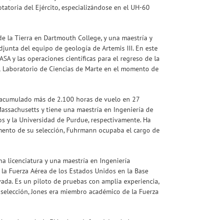
tatoria del Ejército, especializándose en el UH-60
e la Tierra en Dartmouth College, y una maestría y
junta del equipo de geología de Artemis III. En este
ASA y las operaciones científicas para el regreso de la
el Laboratorio de Ciencias de Marte en el momento de
ha acumulado más de 2.100 horas de vuelo en 27
 Massachusetts y tiene una maestría en Ingeniería de
os y la Universidad de Purdue, respectivamente. Ha
omento de su selección, Fuhrmann ocupaba el cargo de
na licenciatura y una maestría en Ingeniería
la Fuerza Aérea de los Estados Unidos en la Base
vada. Es un piloto de pruebas con amplia experiencia,
selección, Jones era miembro académico de la Fuerza