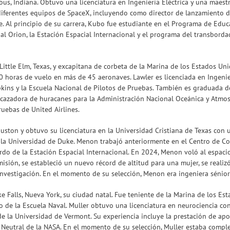
, Indiana. Obtuvo una licenciatura en Ingeniería Eléctrica y una maestría
ferentes equipos de SpaceX, incluyendo como director de lanzamiento de 
e. Al principio de su carrera, Kubo fue estudiante en el Programa de Edu
al Orion, la Estación Espacial Internacional y el programa del transbord
 Little Elm, Texas, y excapitana de corbeta de la Marina de los Estados Un
 horas de vuelo en más de 45 aeronaves. Lawler es licenciada en Ingeni
kins y la Escuela Nacional de Pilotos de Pruebas. También es graduada d
cazadora de huracanes para la Administración Nacional Oceánica y Atmosfé
uebas de United Airlines.
ouston y obtuvo su licenciatura en la Universidad Cristiana de Texas con
la Universidad de Duke. Menon trabajó anteriormente en el Centro de Co
o de la Estación Espacial Internacional. En 2024, Menon voló al espacio
sión, se estableció un nuevo récord de altitud para una mujer, se realizó
estigación. En el momento de su selección, Menon era ingeniera sénior
e Falls, Nueva York, su ciudad natal. Fue teniente de la Marina de los Es
o de la Escuela Naval. Muller obtuvo una licenciatura en neurociencia co
 de la Universidad de Vermont. Su experiencia incluye la prestación de a
 Neutral de la NASA. En el momento de su selección, Muller estaba comple