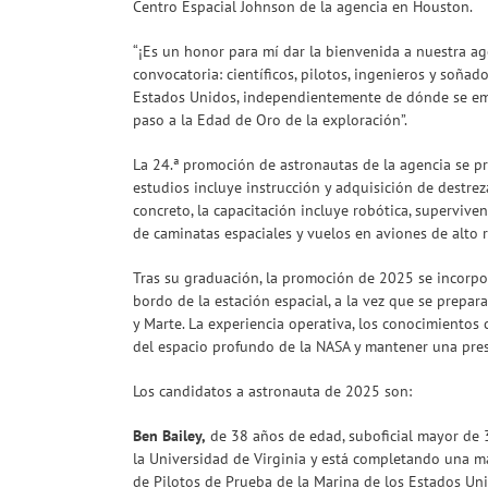
Centro Espacial Johnson de la agencia en Houston.
“¡Es un honor para mí dar la bienvenida a nuestra a
convocatoria: científicos, pilotos, ingenieros y soñad
Estados Unidos, independientemente de dónde se empie
paso a la Edad de Oro de la exploración”.
La 24.ª promoción de astronautas de la agencia se p
estudios incluye instrucción y adquisición de destrez
concreto, la capacitación incluye robótica, superviven
de caminatas espaciales y vuelos en aviones de alto 
Tras su graduación, la promoción de 2025 se incorpora
bordo de la estación espacial, a la vez que se prepa
y Marte. La experiencia operativa, los conocimientos 
del espacio profundo de la NASA y mantener una prese
Los candidatos a astronauta de 2025 son:
Ben Bailey,
de 38 años de edad, suboficial mayor de 3.ª
la Universidad de Virginia y está completando una ma
de Pilotos de Prueba de la Marina de los Estados Uni