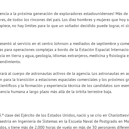
gencia a la próxima generación de exploradores estadounidenses! Más de 
ores, de todos los rincones del país. Los diez hombres y mujeres que hoy s
ce, no hay límites para lo que un soñador decidido puede lograr, ni siqui
resentó al servicio en el centro Johnson a mediados de septiembre y co
as para operaciones complejas a bordo de la Estación Espacial Internacion
cia en tierra y agua, geología, idiomas extranjeros, medicina y fisiología 
rendimiento.
rá al cuerpo de astronautas activos de la agencia. Los astronautas en act
ran para la transición a estaciones espaciales comerciales y los próximos
científicos y la formación y experiencia técnica de los candidatos son ese
ncia humana a largo plazo más allá de la órbita terrestre baja.
 clase del Ejército de los Estados Unidos, nació y se crio en Charlottesvi
estría en Ingeniería de Sistemas en la Escuela Naval de Postgrado en Mont
dos, y tiene más de 2.000 horas de vuelo en más de 30 aeronaves diferent