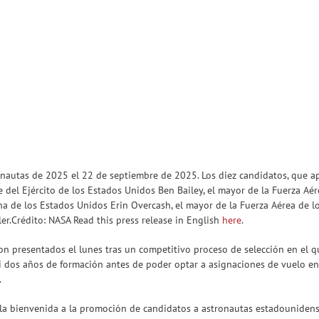
autas de 2025 el 22 de septiembre de 2025. Los diez candidatos, que ap
se del Ejército de los Estados Unidos Ben Bailey, el mayor de la Fuerza A
ina de los Estados Unidos Erin Overcash, el mayor de la Fuerza Aérea de 
ler.Crédito: NASA Read this press release in English
here
.
on presentados el lunes tras un competitivo proceso de selección en el 
i dos años de formación antes de poder optar a asignaciones de vuelo en 
.
io la bienvenida a la promoción de candidatos a astronautas estadounide